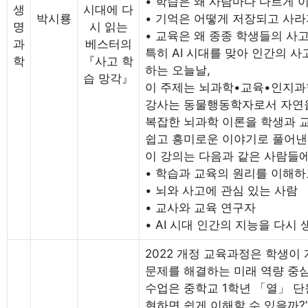
• 학습은 왜 사람마다 다르게
생
시대에 다
박시룡
• 기억은 어떻게 저장되고 사
명
시 읽는
• 교육은 왜 종종 학생들의 사
과
베스터의
특히 AI 시대를 맞아 인간의 
학
『사고 학
하는 오늘날,
습 망각』
이 주제는 뇌과학•교육•인지과
강사는 동물행동학자로서 자연을
복잡한 뇌과학 이론을 학생과 
쉽고 흥미로운 이야기로 풀어낸
이 강의는 다음과 같은 사람들에
• 학습과 교육의 원리를 이해하
• 뇌와 사고에 관심 있는 사람
• 교사와 교육 연구자
• AI 시대 인간의 지능을 다시
2022 개정 교육과정은 학생이
문제를 해결하는 미래 역량 중심
수업은 중학교 1학년 「열」 단
현하면 쉽게 이해할 수 있을까?”