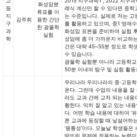
고
2015 지구과학1 , 2022 지
화성암분
등
례식 계산만 할 수 있다면 중학
류표를 이
지
는 수준입니다. 실제로 저는 
김주희
용한 간단
구
를 활용하고 있으며, 중1 영재
한 광물학
과
화성암 표본을 준비하여 실험 후
실험
학
성암에 좀 더 가까운지 비교하는
간은 대략 45~55분 정도로 학
수 있습니다.
광물학 실험뿐 아니라 고등학교
50분 이내의 탐구 및 실험 활
우리나라 우리나라의 중·고등학생
운다. 그런데 수업의 내용을 잘
라도 교과 간에 교차 되는 내용
황한다. 익히 잘 알고 있는 내
다. 어떤 학습 내용에 대하여 ‘
른 교과에 등장할 때 낯설어하는
‘융통성’이다. 오늘날 학생들은
딱뜨린 문제에 적용하는 능력이 필