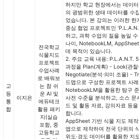
하지만 학교 현장에서는 데이터
의 광범위한 생태 데이터를 수
었습니다. 본 강의는 이러한 한
중심 협업 프로젝트인 'P.L.A.
하고, 과학 수업의 질을 높일 
나이, NotebookLM, AppSh
전국학교
데 목적이 있습니다.
식물지도
2. 주요 교육 내용: P.L.A.N.
프로젝트
과정을 Plan(계획) - Look(관찰·
수업사례
Negotiate(분석·의미 조율) - 
로 배워보
드맵으로 구성한 프로젝트 사례
고
는 참 쉬
NotebookLM을 활용한 탐구
등
운 AI 및
이지은
사전 수준을 분석하고, 소스 문
통
에듀테크
드 및 활동 자료, 강의자료 등을
합
활용 패키
합니다.
지(실습
AppSheet 기반 식물 지도 제
포함, 중
앱으로 제작하여 전국 단위의 
고등학교
위도·경도 데이터를 활용한 지도(