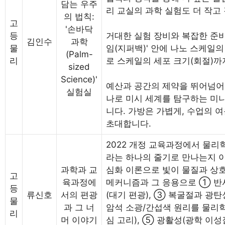
담는 우주
리 교실의 과학 실험도 더 작고
의 법칙:
고
'손바닥
등
거대한 실험 장비와 복잡한 준비
김인수
과학
물
임(지퍼백)' 안에 나노 스케일
(Palm-
리
로 스케일의 세포 크기(회절)까
sized
Science)'
예산과 공간의 제약을 뛰어넘어,
실험실
나로 미시 세계를 탐구하는 미
니다. 가방은 가볍게, 수업의 
초대합니다.
2022 개정 교육과정에서 물리
라는 하나의 줄기로 만나는지 
과학과 교
심화 이론으로 빛이 물질과 상
고
육과정에
메커니즘과 그 응용으로 ① 반사
등
류신호
서의 편광
(대기 편광), ③ 복굴절과 광탄
물
과 그 너
암석 소광/간섭색 원리를 물리학
리
머 이야기
심 고리), ⑤ 광활성(광학 이