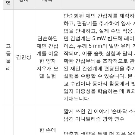
역
단순화된 재민 간섭계를 제작하
하고, 편광기를 추가하여 양자 
법을 안내하고, 실제 수업 적용
단순화된
민 간섭계는 5 mW 반도체 레이
고
재민 간섭
이스, 두께 5 mm의 일반 유리
등
계를 이용
작되며, 이중 슬릿 실험과 달리 
김민성
물
한 양자
확한 간섭무늬를 조작적으로 관
리
지우개 모
된 재민 간섭계에 편광판을 추
델 실험
실험을 수행할 수 있습니다. 본
교 수업이나 동아리 활동에서 빛
입자 이중성을 학습하는 데 효
기대됩니다.
짧게 쓰인 긴 이야기 '손바닥 
남긴 미니멀리즘 광학 연수
한 손에
압축과 생략을 통해 더 깊은 울림