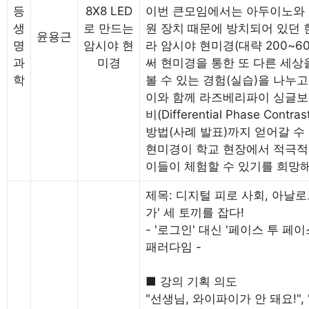
등
8X8 LED
이번 큰모임에서는 아두이노와 8
생
로 만드는
원 장치 때문에 방치되어 있던
윤용근
명
암시야 현
라 암시야 현미경(대략 200~
과
미경
써 현미경을 통한 또 다른 세상
학
볼 수 있는 경험(실습)을 나누고
이와 함께 라즈베리파이 싱글보
비(Differential Phase Co
방법(사례 발표)까지 얻어갈 수
현미경이 학교 현장에서 적극적
이들이 체험할 수 있기를 희망
제목: 디지털 피로 사회, 아날
가' 세 토끼를 잡다!
- '로그인' 대신 '페이스 투 
패러다임 -
■ 강의 기획 의도
"선생님, 와이파이가 안 돼요!", 