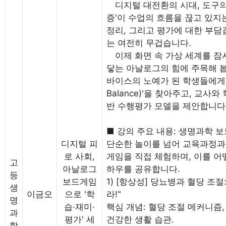
디지털 대전환의 시대, 도구의 
증'이 수업의 흐름을 끊고 있지
정리, 그리고 평가에 대한 부담
는 여전히 무겁습니다.
이제 화면 속 가상 세계를 잠시
닿는 아날로그의 힘에 주목해 봅
바이스의 노예가 된 학생들에게 '바
Balance)'을 찾아주고, 교사
반 수행평가 모델을 제안합니다
■ 강의 주요 내용: 생명과학 보
디지털 피
단순한 놀이를 넘어 교육과정과
로 사회,
게임을 직접 체험하며, 이를 
고
아날로그
하우를 공유합니다.
등
보드게임
1) [항상성] 당뇨병과 혈당 조
생
이금오
으로 '학
라!"
명
습·재미·
핵심 개념: 혈당 조절 메커니즘,
과
평가' 세
건강한 생활 습관.
학