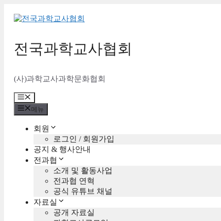
컨
텐
츠
로
전국과학교사협회
건
너
뛰
(사)과학교사과학문화협회
기
메
뉴
메뉴
회원
로그인 / 회원가입
공지 & 행사안내
전과협
소개 및 활동사업
전과협 연혁
공식 유튜브 채널
자료실
공개 자료실