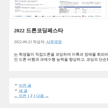
2022 드론코딩페스타
2022-09-23
작성자:
사무국장
는 학생들이 직접드론을 코딩하여 이륙과 장애물 회피비
인 드론 비행과 과제수행 능력을 향상하고, 코딩의 단순
이전 글
새 글
페
페
페
←
이전
1
2
3
다음
→
이
이
이
지
지
지