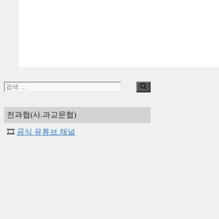
검
색:
전과협(사.과교문협)
🎞️
공식 유튜브 채널