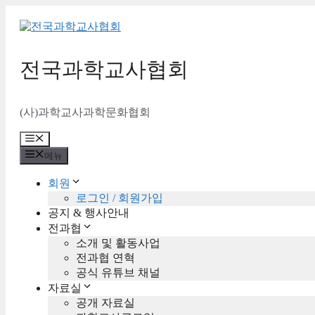
컨
텐
츠
로
전국과학교사협회
건
너
뛰
(사)과학교사과학문화협회
기
메
뉴
메뉴
회원
로그인 / 회원가입
공지 & 행사안내
전과협
소개 및 활동사업
전과협 연혁
공식 유튜브 채널
자료실
공개 자료실