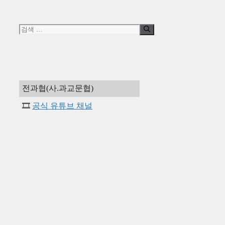
고
리
검
색:
전과협(사.과교문협)
🎞️
공식 유튜브 채널