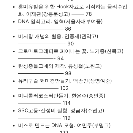
흥미유발을 위한 Hook자료로 시작하는 물리수업
화. 이재관(강릉문성고) ——– 78
DNA 열쇠고리. 임혁(서울사대부여중)
————————— 86
비저항 개념의 활용. 안종제(관악고)
—————————- 90
크로마토그래피로 피어나는 꽃. 노기종(신목고)
———————- 94
탄성충돌그네의 제작. 류성철(노원고)
————————— 98
유리구슬 현미경만들기. 백종민(상명여중)
———————— 102
미니롤러코스터만들기. 한은주(숭인중)
————————– 114
SSC고등-산성비 실험. 정금자(주엽고)
————————– 119
비즈로 만드는 DNA 모형. 여민주(부명고)
———————— 122