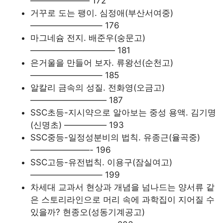
——————— 172
거꾸로 도는 팽이. 심정애(부산서여중)
————————– 176
마그네슘 전지. 배준우(숭문고)
—————————— 181
은거울을 만들어 보자. 류왕선(순천고)
————————– 185
알칼리 금속의 성질. 전화영(오금고)
————————— 187
SSC초등-지시약으로 알아보는 중성 용액. 김기명
(신명초) ————— 193
SSC중등-일정성분비의 법칙. 유종근(율곡중)
———————- 196
SSC고등-유전법칙. 이용구(잠실여고)
————————– 199
차세대 교과서 현상과 개념을 넘나드는 양서류 같
은 스토리라인으로 머리 속에 과학집이 지어질 수
있을까? 현종오(성동기계공고)