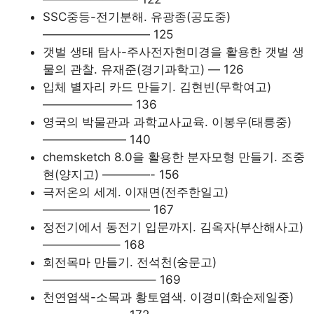
SSC중등-전기분해. 유광종(공도중)
————————— 125
갯벌 생태 탐사-주사전자현미경을 활용한 갯벌 생
물의 관찰. 유재준(경기과학고) — 126
입체 별자리 카드 만들기. 김현빈(무학여고)
———————– 136
영국의 박물관과 과학교사교육. 이봉우(태릉중)
——————— 140
chemsketch 8.0을 활용한 분자모형 만들기. 조중
현(양지고) ————- 156
극저온의 세계. 이재면(전주한일고)
————————— 167
정전기에서 동전기 입문까지. 김옥자(부산해사고)
——————– 168
회전목마 만들기. 전석천(숭문고)
—————————– 169
천연염색-소목과 황토염색. 이경미(화순제일중)