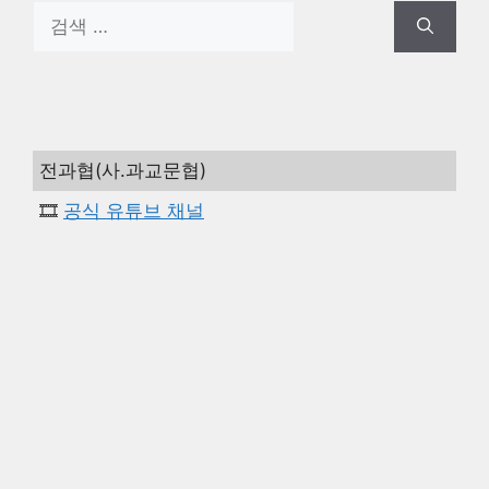
검
색:
전과협(사.과교문협)
🎞️
공식 유튜브 채널