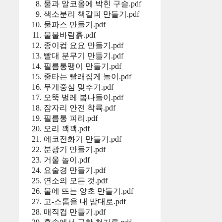
물과 알코올에 박힌 구슬.pdf
색소분리 책갈피 만들기.pdf
물파스 만들기.pdf
물불바람흙.pdf
종이컵 요요 만들기.pdf
빨대 분무기 만들기.pdf
필름통팽이 만들기.pdf
줄타는 빨래집게 놀이.pdf
무게중심 맞추기.pdf
오뚝 벌레 봄나들이.pdf
잠자리 안전 착륙.pdf
필름통 피리.pdf
오리 꽥꽥.pdf
에코전화기 만들기.pdf
분광기 만들기.pdf
거울 놀이.pdf
요술경 만들기.pdf
연소의 모든 것.pdf
물에 뜨는 양초 만들기.pdf
고-스톱을 내 맘대로.pdf
매직컵 만들기.pdf