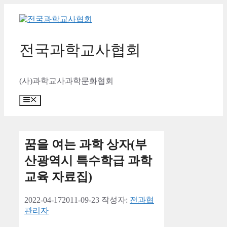
컨
텐
츠
로
전국과학교사협회
건
너
뛰
(사)과학교사과학문화협회
기
메
뉴
꿈을 여는 과학 상자(부
산광역시 특수학급 과학
교육 자료집)
2022-04-17
2011-09-23
작성자:
전과협
관리자