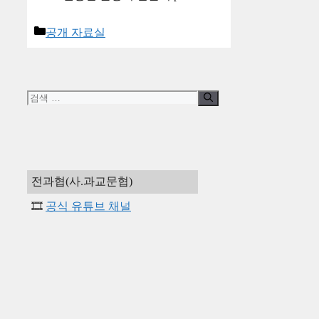
카
공개 자료실
테
고
리
검
색:
전과협(사.과교문협)
🎞️
공식 유튜브 채널