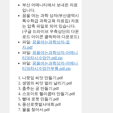
부산 어메니티에서 보내온 자료
입니다.
꿈을 여는 과학 상자(부산광역시
특수학급 과학교육 자료집) 자료
는 압축 파일로 되어 있습니다.
(구글 드라이브 우측상단의 다운
로드 아이콘 클릭하여 다운로드)
파일:
꿈을여는과학상자-표
지.pdf
파일:
꿈을여는과학상자-어메니
티50차시수업안.pdf.zip
파일:
꿈을여는과학상자-어메니
티50차시수업안부록.pdf.zip
나뭇잎 씨앗 만들기.pdf
생명의 씨앗 멀리 날리기.pdf
춤추는 공 만들기.pdf
스포이트 헬리콥터 만들기.pdf
빨대 로켓 만들기.pdf
풍선로켓발사대회.pdf
물을 찾아서.pdf