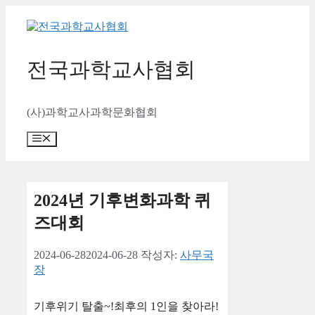
컨
텐
츠
로
전국과학교사협회
건
너
뛰
(사)과학교사과학문화협회
기
메
뉴
2024년 기후변화과학 퀴
즈대회
2024-06-28
2024-06-28
작성자:
사무국
장
기후위기 탈출~!최후의 1인을 찾아라!