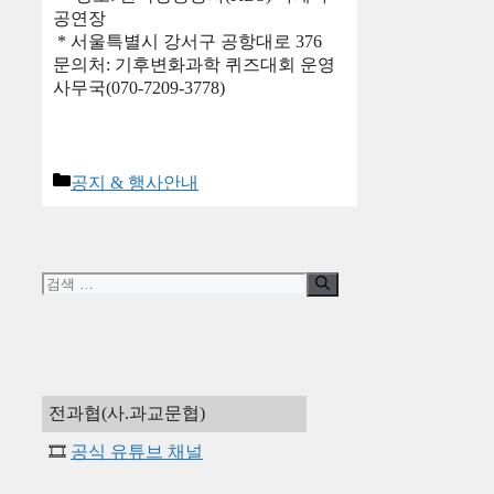
공연장
* 서울특별시 강서구 공항대로 376
문의처: 기후변화과학 퀴즈대회 운영
사무국(070-7209-3778)
카
공지 & 행사안내
테
고
리
검
색:
전과협(사.과교문협)
🎞️
공식 유튜브 채널