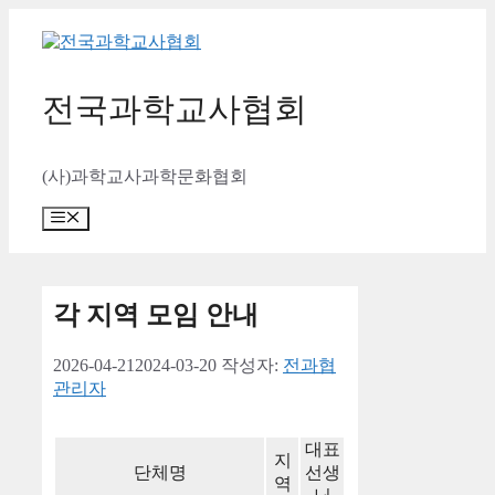
컨
텐
츠
로
전국과학교사협회
건
너
뛰
(사)과학교사과학문화협회
기
메
뉴
각 지역 모임 안내
2026-04-21
2024-03-20
작성자:
전과협
관리자
대표
지
단체명
선생
역