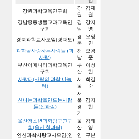
님
강
김재
강원과학교육연구회
원
원
경남중등생물교과교육연
경
강지
구회
남
영
경
오영
경북과학교사모임(경과모)
북
민
과학을사랑하는사람들 (과
전
오경
사람)
남
준
부산어메니티과학교육연
부
이성
구회
산
현
사랑터(사랑의 과학 나눔
서
최길
터)
울
순
서
신나는과학을만드는사람
울
김지
들(신과람)
경
현
기
울산청소년과학탐구연구
울
김태
회(울산 청과탐)
산
영
인천과학사랑교사모임(인
인
구본