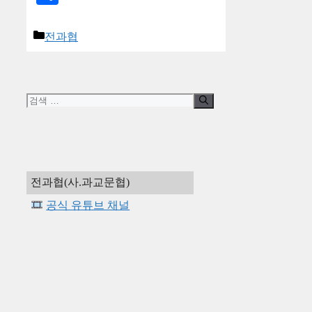
카
전과협
테
고
리
검
색:
전과협(사.과교문협)
공식 유튜브 채널