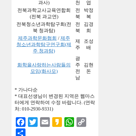
과사)
천
엽
전북과학교사교육연합회
전
박정
(전북 과교연)
북
복
전북청소년과학탐구회(전
전
김경
북 청과탐)
북
희
제주과학문화협회
/
제주
제
조성
청소년과학탐구연구회(제
주
배
주 청과탐)
광
화학을사랑하는사람들의
주
김현
모임(화사모)
전
돈
남
* 가나다순
* 대표선생님이 변경된 지역은 웹마스
터에게 연락하여 수정 바랍니다. (연락
처: 010-2930-9331)
Facebook
Twitter
Email
Kakao
WhatsApp
Copy
Link
Share