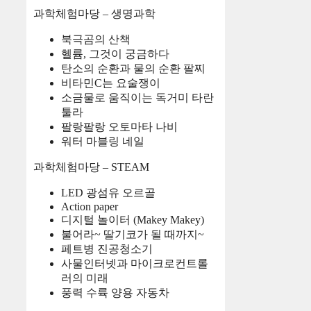
과학체험마당 – 생명과학
북극곰의 산책
헬륨, 그것이 궁금하다
탄소의 순환과 물의 순환 팔찌
비타민C는 요술쟁이
소금물로 움직이는 독거미 타란
툴라
팔랑팔랑 오토마타 나비
워터 마블링 네일
과학체험마당 – STEAM
LED 광섬유 오르골
Action paper
디지털 놀이터 (Makey Makey)
불어라~ 딸기코가 될 때까지~
페트병 진공청소기
사물인터넷과 마이크로컨트롤
러의 미래
풍력 수륙 양용 자동차