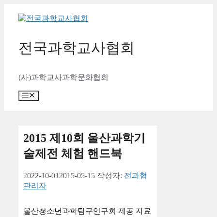
컨
텐
츠
로
전국과학교사협회
건
너
뛰
(사)과학교사과학문화협회
기
메
뉴
2015 제10회 울산과학기
술제전 체험 핸드북
2022-10-01
2015-05-15
작성자:
전과협
관리자
울산청소년과학탐구연구회 제공 자료