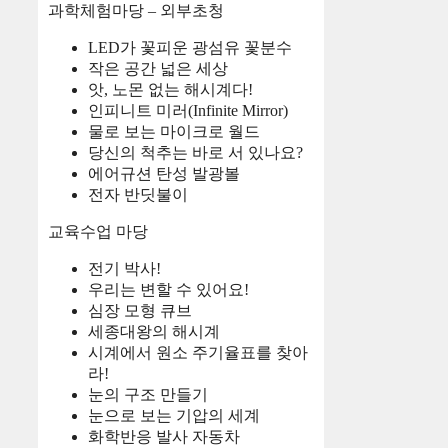
과학체험마당 – 외부초청
LED가 꽃피운 광섬유 꽃분수
작은 공간 넓은 세상
앗, 노몬 없는 해시계다!
인피니트 미러(Infinite Mirror)
물로 보는 마이크로 월드
당신의 척추는 바로 서 있나요?
에어규션 탄성 발광볼
전자 반딧불이
교육수업 마당
전기 박사!
우리는 변할 수 있어요!
심장 모형 큐브
세종대왕의 해시계
시계에서 원소 주기율표를 찾아
라!
눈의 구조 만들기
눈으로 보는 기압의 세계
화학반응 발사 자동차