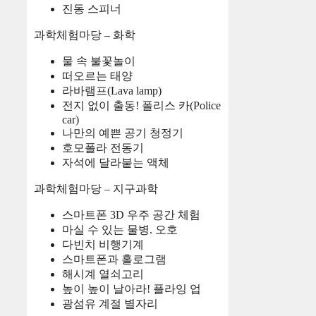
진동 스피너
과학체험마당 – 화학
물 속 불꽃놀이
떠오르는 태양
라바램프(Lava lamp)
전지 없이 출동! 폴리스 카(Police
car)
나만의 예쁜 공기 청정기
호모폴라 전동기
자석에 달라붙는 액체
과학체험마당 – 지구과학
스마트폰 3D 우주 공간 체험
마실 수 있는 물병. 오호
다빈치 비행기계
스마트폰과 홀로그램
해시계 열쇠고리
높이 높이 날아라! 플라잉 업
광섬유 계절 별자리