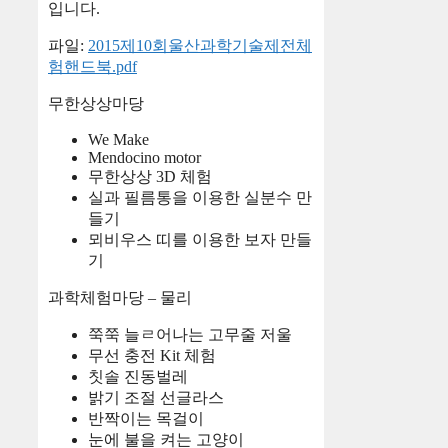
입니다.
파일:
2015제10회울산과학기술제전체
험핸드북.pdf
무한상상마당
We Make
Mendocino motor
무한상상 3D 체험
실과 필름통을 이용한 실분수 만
들기
뫼비우스 띠를 이용한 보자 만들
기
과학체험마당 – 물리
쭉쭉 늘ㄹ어나는 고무줄 저울
무선 충전 Kit 체험
칫솔 진동벌레
밝기 조절 선글라스
반짝이는 목걸이
눈에 불을 켜는 고양이