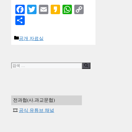
Facebook
Twitter
Email
Kakao
WhatsApp
Copy
Link
Share
카
공개 자료실
테
고
리
검
색:
전과협(사.과교문협)
🎞️
공식 유튜브 채널