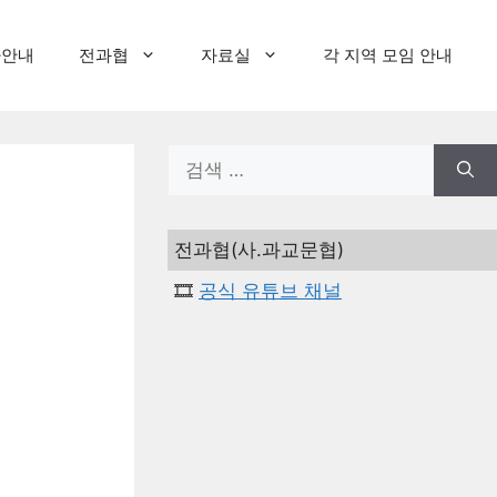
사안내
전과협
자료실
각 지역 모임 안내
검
색:
전과협(사.과교문협)
🎞️
공식 유튜브 채널