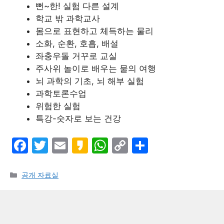
뻔~한! 실험 다른 설계
학교 밖 과학교사
몸으로 표현하고 체득하는 물리
소화, 순환, 호흡, 배설
좌충우돌 거꾸로 교실
주사위 놀이로 배우는 물의 여행
뇌 과학의 기초, 뇌 해부 실험
과학토론수업
위험한 실험
특강-숫자로 보는 건강
F
T
E
K
W
C
S
a
w
m
a
h
o
h
c
itt
ai
k
at
p
ar
카
공개 자료실
테
e
er
l
a
s
y
e
고
b
o
A
Li
리