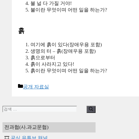
불 널 다 가질 거야!
불이란 무엇이며 어떤 일을 하는가?
흙
여기에 흙이 있다(장애우용 포함)
생명의 터 – 흙(장애우용 포함)
흙으로부터
흙이 사라지고 있다!
흙이란 무엇이며 어떤 일을 하는가?
카
공개 자료실
테
고
리
검
색:
전과협(사.과교문협)
🎞️
공식 유튜브 채널