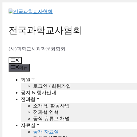
컨
텐
츠
로
전국과학교사협회
건
너
뛰
(사)과학교사과학문화협회
기
메
뉴
메뉴
회원
로그인 / 회원가입
공지 & 행사안내
전과협
소개 및 활동사업
전과협 연혁
공식 유튜브 채널
자료실
공개 자료실