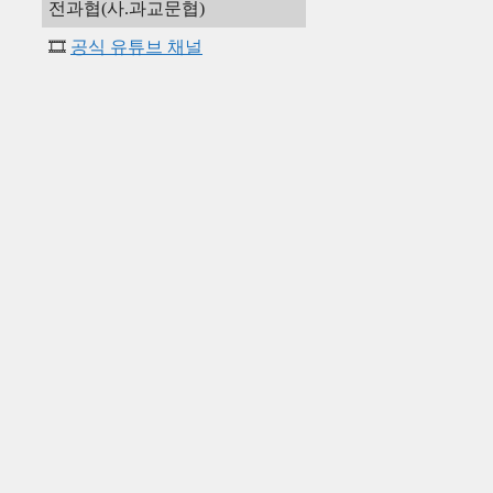
전과협(사.과교문협)
🎞️
공식 유튜브 채널