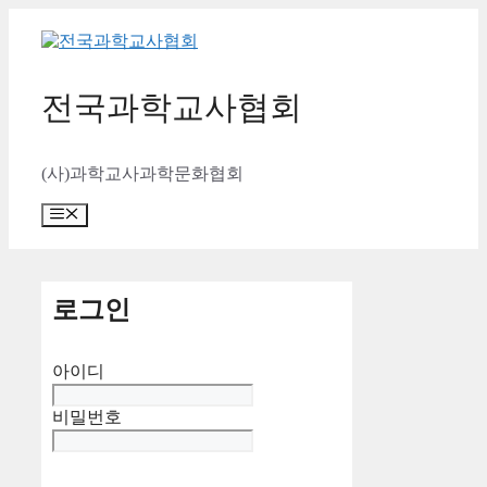
컨
텐
츠
로
전국과학교사협회
건
너
뛰
(사)과학교사과학문화협회
기
메
뉴
로그인
아이디
비밀번호