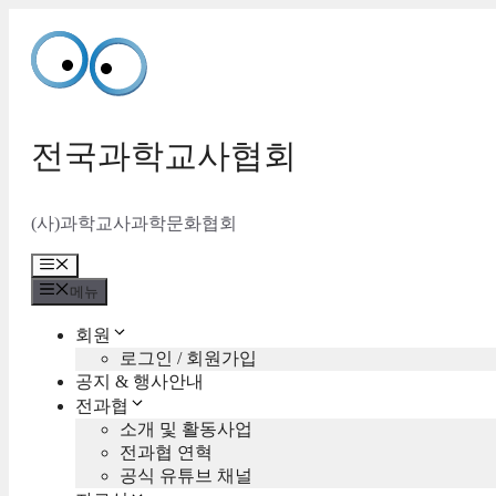
컨
텐
츠
로
건
너
전국과학교사협회
뛰
기
(사)과학교사과학문화협회
메
뉴
메뉴
회원
로그인 / 회원가입
공지 & 행사안내
전과협
소개 및 활동사업
전과협 연혁
공식 유튜브 채널