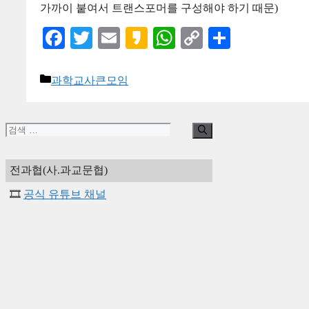
가까이 붙여서 트랜스포머를 구성해야 하기 때문)
Facebook
Twitter
Email
Kakao
WhatsApp
Copy
Share
Link
카
과학교사큰모임
테
고
리
검
색:
전과협(사.과교문협)
🎞️
공식 유튜브 채널