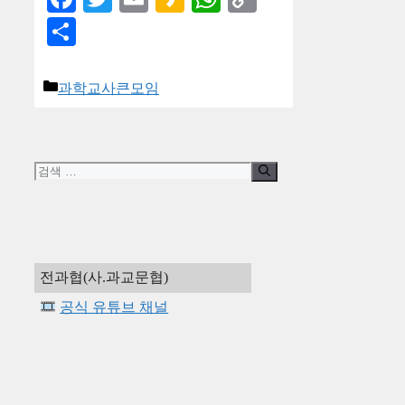
Link
Share
카
과학교사큰모임
테
고
리
검
색:
전과협(사.과교문협)
공식 유튜브 채널