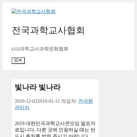
컨
텐
츠
로
전국과학교사협회
건
너
뛰
(사)과학교사과학문화협회
기
메
뉴
빛나라 빛나라
2020-12-03
2019-01-11
작성자:
전과협
관리자
2019 대한민국과학교사큰모임 발표자
료입니다. 다른 곳에 인용하실 때는 반
드시 출처를 밝혀 주시기 바랍니다.