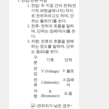
전압-전류-저항
전압: 두 지점 간의 전위(전
기적 퍼텐셜에너지) 차이
로 전위차라고도 하며, 단
위는 볼트(V)를 쓴다.
전류: 전하의 흐름을 말하
며, 단위는 암페어(A)를 쓴
다.
저항: 전류의 흐름을 방해
하는 정도를 말하며, 단위
는 옴(Ω)을 쓴다.
구
기호
단위
분
전
V 볼트
V (Voltage)
압
전
A 암페
I (Intensity)
류
어
저
R
Ω 옴
(Resistance)
항