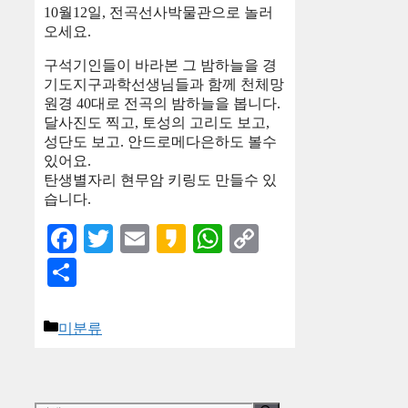
10월12일, 전곡선사박물관으로 놀러
오세요.
구석기인들이 바라본 그 밤하늘을 경
기도지구과학선생님들과 함께 천체망
원경 40대로 전곡의 밤하늘을 봅니다.
달사진도 찍고, 토성의 고리도 보고,
성단도 보고. 안드로메다은하도 볼수
있어요.
탄생별자리 현무암 키링도 만들수 있
습니다.
Facebook
Twitter
Email
Kakao
WhatsApp
Copy
Link
Share
카
미분류
테
고
리