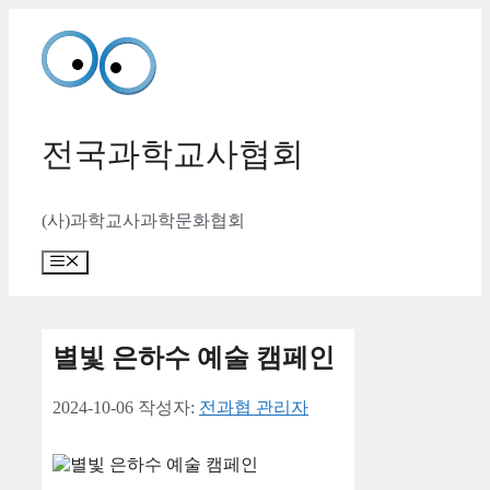
컨
텐
츠
로
건
너
전국과학교사협회
뛰
기
(사)과학교사과학문화협회
메
뉴
별빛 은하수 예술 캠페인
2024-10-06
작성자:
전과협 관리자