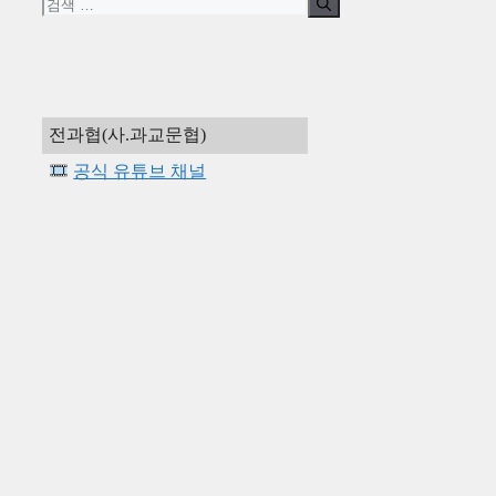
검
색:
전과협(사.과교문협)
공식 유튜브 채널