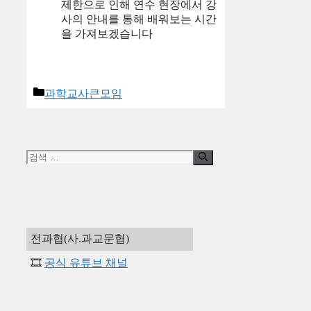
제한으로 인해 연수 현장에서 강
사의 안내를 통해 배워보는 시간
을 가져보겠습니다
카
과학교사큰모임
테
고
리
검
색:
전과협(사.과교문협)
🎞️
공식 유튜브 채널