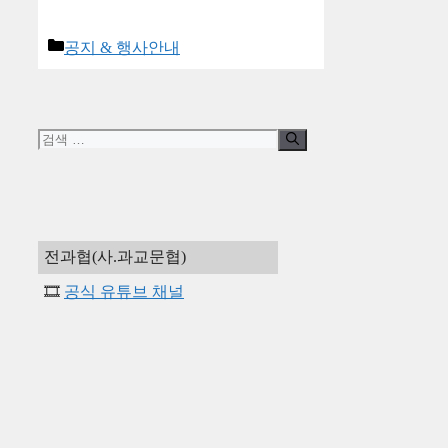
카
공지 & 행사안내
테
고
리
검
색:
전과협(사.과교문협)
🎞️
공식 유튜브 채널