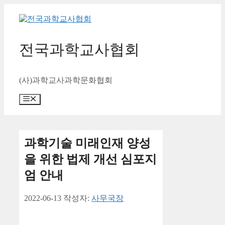
컨
텐
츠
로
전국과학교사협회
건
너
뛰
(사)과학교사과학문화협회
기
메
뉴
과학기술 미래인재 양성
을 위한 법제 개선 심포지
엄 안내
2022-06-13
작성자:
사무국장