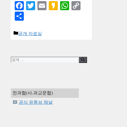
Facebook
Twitter
Email
Kakao
WhatsApp
Copy
Link
Share
카
공개 자료실
테
고
리
검
색:
전과협(사.과교문협)
공식 유튜브 채널