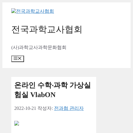
컨
텐
츠
로
전국과학교사협회
건
너
뛰
(사)과학교사과학문화협회
기
메
뉴
온라인 수학‧과학 가상실
험실 VlabON
2022-10-21
작성자:
전과협 관리자