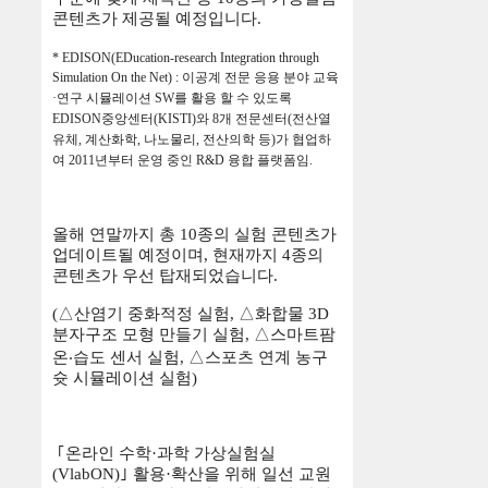
콘텐츠가 제공될 예정입니다
.
* EDISON(EDucation-research Integration through
Simulation On the Net) :
이공계 전문 응용 분야 교육
·
연구 시뮬레이션
SW
를 활용 할 수 있도록
EDISON
중앙센터
(KISTI)
와
8
개 전문센터
(
전산열
유체
,
계산화학
,
나노물리
,
전산의학 등
)
가 협업하
여
2011
년부터 운영 중인
R&D
융합 플랫폼임
.
올해 연말까지 총
10
종의 실험 콘텐츠가
업데이트될 예정이며
,
현재까지
4
종의
콘텐츠가 우선 탑재되었습니다
.
(
△
산염기 중화적정 실험
,
△
화합물
3D
분자구조 모형 만들기 실험
,
△
스마트팜
온
‧
습도 센서 실험
,
△
스포츠 연계 농구
슛 시뮬레이션 실험
)
｢
온라인 수학
·
과학 가상실험실
(VlabON)
｣
활용
·
확산을 위해 일선 교원