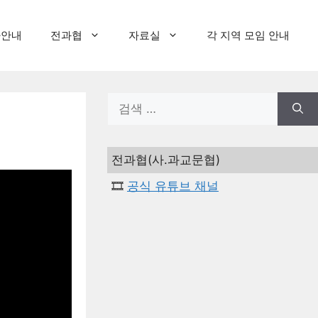
사안내
전과협
자료실
각 지역 모임 안내
검
색:
전과협(사.과교문협)
🎞️
공식 유튜브 채널