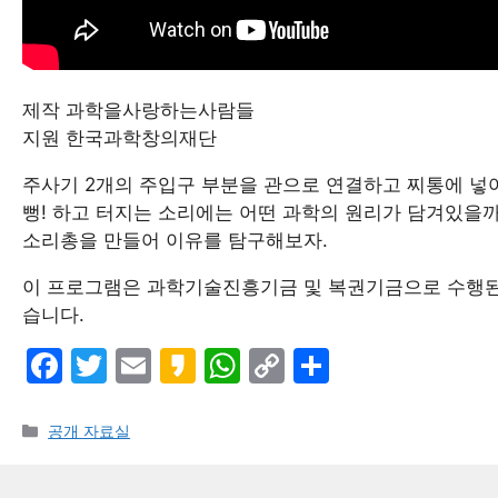
제작 과학을사랑하는사람들
지원 한국과학창의재단
주사기 2개의 주입구 부분을 관으로 연결하고 찌통에 넣
뻥! 하고 터지는 소리에는 어떤 과학의 원리가 담겨있을까
소리총을 만들어 이유를 탐구해보자.
이 프로그램은 과학기술진흥기금 및 복권기금으로 수행
습니다.
F
T
E
K
W
C
S
a
w
m
a
h
o
h
c
itt
ai
k
at
p
ar
카
공개 자료실
테
e
er
l
a
s
y
e
고