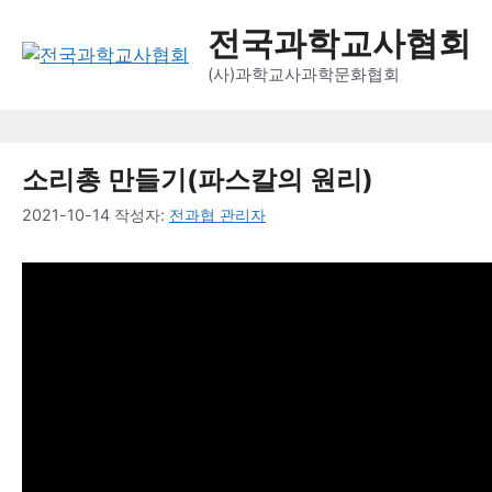
컨
전국과학교사협회
텐
츠
(사)과학교사과학문화협회
로
건
너
소리총 만들기(파스칼의 원리)
뛰
기
2021-10-14
작성자:
전과협 관리자