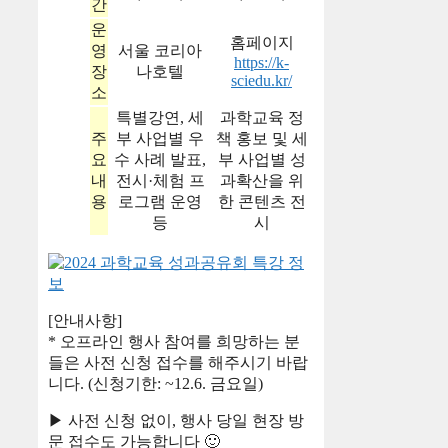
간
운
홈페이지
영
서울 코리아
https://k-
장
나호텔
sciedu.kr/
소
특별강연, 세
과학교육 정
주
부 사업별 우
책 홍보 및 세
요
수 사례 발표,
부 사업별 성
내
전시·체험 프
과확산을 위
용
로그램 운영
한 콘텐츠 전
등
시
[안내사항]
* 오프라인 행사 참여를 희망하는 분
들은 사전 신청 접수를 해주시기 바랍
니다. (신청기한: ~12.6. 금요일)
▶ 사전 신청 없이, 행사 당일 현장 방
문 접수도 가능합니다 🙂