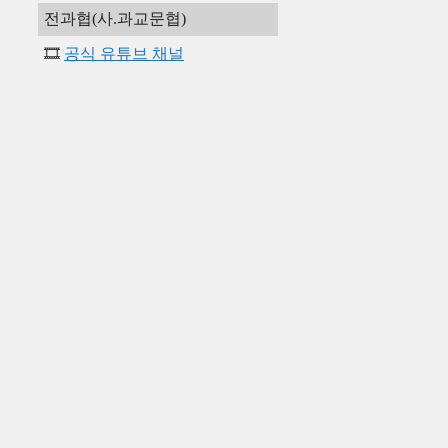
전과협(사.과교문협)
🎞️
공식 유튜브 채널