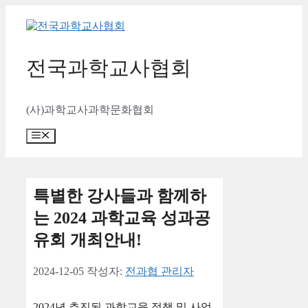
컨
텐
츠
로
전국과학교사협회
건
너
뛰
(사)과학교사과학문화협회
기
메
뉴
특별한 강사들과 함께하
는 2024 과학교육 성과공
유회 개최안내!
2024-12-05
작성자:
전과협 관리자
2024년 추진된 과학교육 정책 및 사업