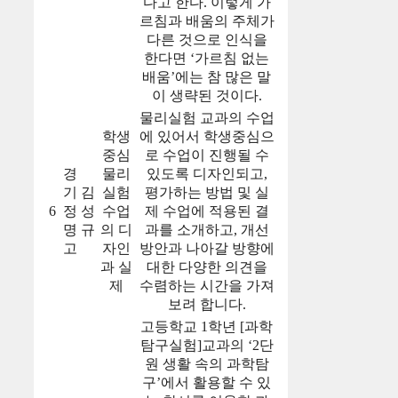
다고 한다. 이렇게 가
르침과 배움의 주체가
다른 것으로 인식을
한다면 ‘가르침 없는
배움’에는 참 많은 말
이 생략된 것이다.
물리실험 교과의 수업
학생
에 있어서 학생중심으
중심
로 수업이 진행될 수
경
물리
있도록 디자인되고,
기
김
실험
평가하는 방법 및 실
6
정
성
수업
제 수업에 적용된 결
명
규
의 디
과를 소개하고, 개선
고
자인
방안과 나아갈 방향에
과 실
대한 다양한 의견을
제
수렴하는 시간을 가져
보려 합니다.
고등학교 1학년 [과학
탐구실험]교과의 ‘2단
원 생활 속의 과학탐
구’에서 활용할 수 있