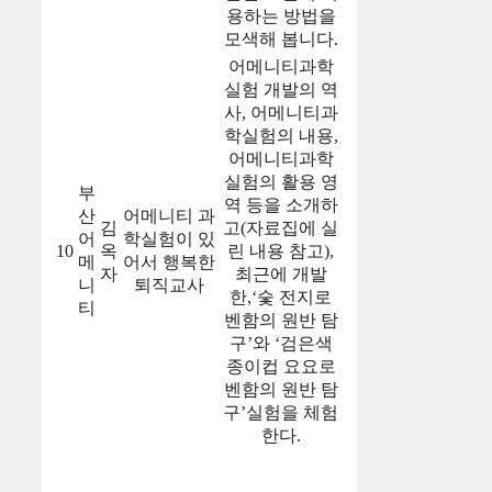
용하는 방법을
모색해 봅니다.
어메니티과학
실험 개발의 역
사, 어메니티과
학실험의 내용,
어메니티과학
실험의 활용 영
부
역 등을 소개하
산
어메니티 과
김
고(자료집에 실
어
학실험이 있
10
옥
린 내용 참고),
메
어서 행복한
자
최근에 개발
니
퇴직교사
한,‘숯 전지로
티
벤함의 원반 탐
구’와 ‘검은색
종이컵 요요로
벤함의 원반 탐
구’실험을 체험
한다.