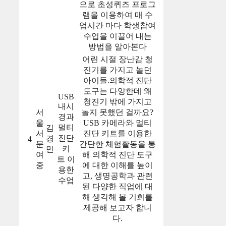
으로 초성퀴즈 프로그
램을 이용하여 매 수
업시간 마다 학생참여
수업을 이끌어 내는
방법을 알아본다
어린 시절 장난감 청
진기를 가지고 놀던
아이들.의학적 진단
도구는 다양한데 왜
USB
청진기 밖에 가지고
내시
서
놀지 못했던 걸까요?
경과
울
USB 카메라와 멀티
멀티
김
서
진단 키트를 이용한
진단
경
4
문
간단한 체험활동을 통
키
민
여
해 의학적 진단 도구
트 이
중
에 대한 이해를 높이
용한
고, 생명공학과 관련
수업
된 다양한 직업에 대
해 생각해 볼 기회를
제공해 보고자 합니
다.