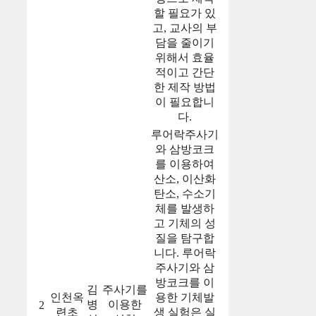
할 필요가 있
고, 교사의 부
담을 줄이기
위해서 효율
적이고 간단
한 제작 방법
이 필요합니
다.
루어락주사기
와 삼방코크
를 이용하여
산소, 이산화
탄소, 수소기
체를 발생하
고 기체의 성
질을 탐구합
니다. 루어락
주사기와 삼
방코크를 이
김
주사기를
인천옥
용한 기체발
병
이용한
2
련초
생 실험은 실