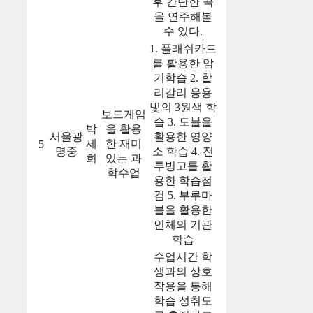
후 간단한 곡
을 연주해볼
수 있다.
1. 플래쉬카드
를 활용한 암
기학습 2. 할
리갈리 응용
빛의 3원색 학
보드게임
습 3. 도블을
박
을 활용
서울광
활용한 영양
세
한 재미
5
명중
소 학습 4. 전
희
있는 과
투빙고를 활
학수업
용한 학습점
검 5. 부루마
블을 활용한
인체의 기관
학습
수업시간 학
생과의 상호
작용을 통해
학습 성취도