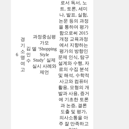
로서 독서, 노
트, 토론, 세미
나, 발표, 실험,
논문 등의 과정
을 통하여 평가
함으로써 2015
과정중심평
개정 교육과정
경
가모
에서 지향하는
기
김
델 ‘Shopping
평가의 방향인
소
6
인
Style
문제 인식, 탐구
명
Study’ 실제
수
설계와 수행, 자
여
실시 사례와
료의 수집 분석
고
제언
및 해석, 수학적
사고와 컴퓨터
활용, 모형의 개
발과 사용, 증거
에 기초한 토론
과 논증, 결론
도출 및 평가,
의사소통을 아
주 잘 만족하고