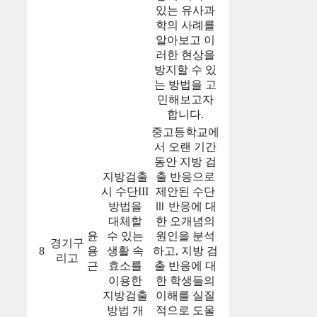
있는 유사과
학의 사례를
알아보고 이
러한 현상을
방지할 수 있
는 방법을 고
민해보고자
합니다.
중고등학교에
서 오랜 기간
동안 지방 검
지방검출
출 반응으로
시 수단III
제안된 수단
방법을
Ⅲ 반응에 대
대체할
한 오개념의
윤
수 있는
원인을 분석
경기구
8
용
생활 속
하고, 지방 검
리고
근
효소를
출 반응에 대
이용한
한 학생들의
지방검출
이해를 실질
방법 개
적으로 도울