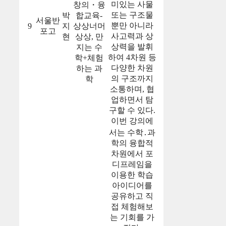
미있는 사물
창의・융
또는 구조물
박
합교육-
서울반
뿐만 아니라
9
지
상상너머
포고
사고력과 상
현
상상, 만
상력을 발휘
지는 수
하여 4차원 등
학+체험
다양한 차원
하는 과
의 구조까지
학
소통하며, 협
업하면서 탐
구할 수 있다.
이번 강의에
서는 수학․과
학의 융합적
차원에서 포
디프레임을
이용한 학습
아이디어를
공유하고 직
접 체험해보
는 기회를 가