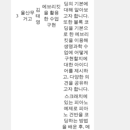
딩의 기본에
에브리킷
김
대해 알아보
울산무
을 활용
3
태
고자 합니다.
거고
한 수업
영
또한 블록 코
구현
딩을 기본으
로 한 에브리
킷을 이용해
생명과학 수
업에 어떻게
구현할지에
대한 아이디
어를 제시하
고, 다양한 의
견을 공유하
고자 합니다.
스크래치에
있는 피아노
예제로 피아
노 건반을 코
딩하는 방법
을 배운 후, 메