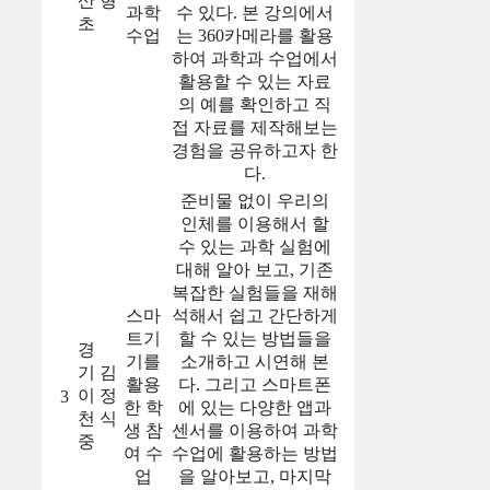
산
형
과학
수 있다. 본 강의에서
초
수업
는 360카메라를 활용
하여 과학과 수업에서
활용할 수 있는 자료
의 예를 확인하고 직
접 자료를 제작해보는
경험을 공유하고자 한
다.
준비물 없이 우리의
인체를 이용해서 할
수 있는 과학 실험에
대해 알아 보고, 기존
복잡한 실험들을 재해
스마
석해서 쉽고 간단하게
트기
할 수 있는 방법들을
경
기를
소개하고 시연해 본
기
김
활용
다. 그리고 스마트폰
이
정
3
한 학
에 있는 다양한 앱과
천
식
생 참
센서를 이용하여 과학
중
여 수
수업에 활용하는 방법
업
을 알아보고, 마지막