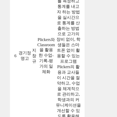
를 측정하고
통계를 내고
자 하는 방법
을 실시간으
로 통계를 산
출하는 방법
으로 고가의
장비 없이, 학
Plickers와
Classroom
생들은 스마
을 활용
지
트폰 없이 활
경기정
한 수업-
6
창
용할 수 있는
명고
기록-평
규
프로그램
가의 일
Plickers의 활
체화
용과 교사들
이 시간을 절
약하고, 수업
을 체계적으
로 관리하고,
학생과의 커
뮤니케이션을
개선할 수 있
도록 활용해