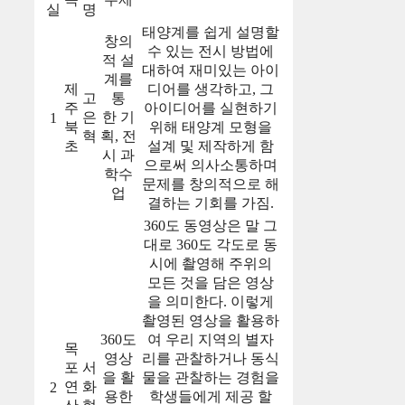
실
명
태양계를 쉽게 설명할
창의
수 있는 전시 방법에
적 설
대하여 재미있는 아이
계를
제
디어를 생각하고, 그
고
통
주
아이디어를 실현하기
은
한 기
1
북
위해 태양계 모형을
혁
획, 전
초
설계 및 제작하게 함
시 과
으로써 의사소통하며
학수
문제를 창의적으로 해
업
결하는 기회를 가짐.
360도 동영상은 말 그
대로 360도 각도로 동
시에 촬영해 주위의
모든 것을 담은 영상
을 의미한다. 이렇게
촬영된 영상을 활용하
360도
여 우리 지역의 별자
목
영상
리를 관찰하거나 동식
포
서
을 활
물을 관찰하는 경험을
연
화
2
용한
학생들에게 제공 할