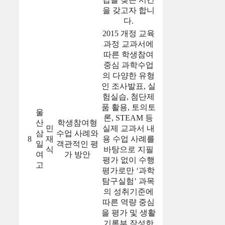
을 갖고자 합니
다.
2015 개정 교육
과정 교과서에
따른 학생참여
중심 과학수업
의 다양한 유형
인 조사발표, 실
험실습, 첨단제
품 활용, 토의토
울
론, STEAM 등
산
학생참여형
민
실제 교과서 내
삼
수업 사례와
8
재
용 수업 사례를
일
객관적인 평
식
바탕으로 지필
여
가 방안
평가 없이 수행
고
평가로만 ‘과학
탐구실험’ 과목
의 성취기준에
따른 역량 중심
을 평가 및 생활
기록부 작성한