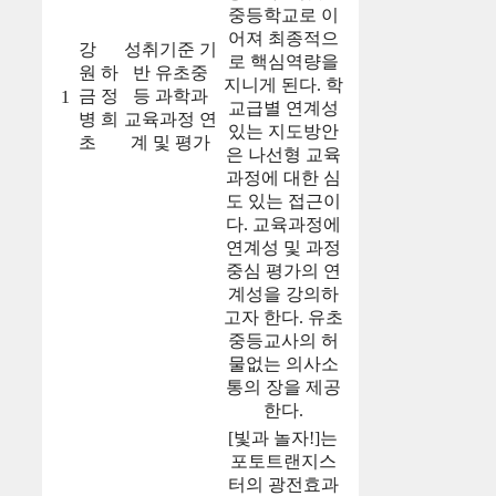
중등학교로 이
어져 최종적으
강
성취기준 기
로 핵심역량을
원
하
반 유초중
지니게 된다. 학
금
정
등 과학과
1
교급별 연계성
병
희
교육과정 연
있는 지도방안
초
계 및 평가
은 나선형 교육
과정에 대한 심
도 있는 접근이
다. 교육과정에
연계성 및 과정
중심 평가의 연
계성을 강의하
고자 한다. 유초
중등교사의 허
물없는 의사소
통의 장을 제공
한다.
[빛과 놀자!]는
포토트랜지스
터의 광전효과