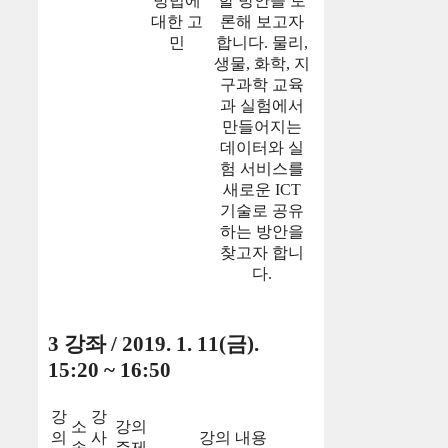
방법에
할 방안을 토
대한 고
론해 보고자
민
합니다. 물리,
생물, 화학, 지
구과학 교육
과 실험에서
만들어지는
데이터와 실
험 서비스를
새로운 ICT
기술로 공유
하는 방안을
찾고자 합니
다.
3 강좌 / 2019. 1. 11(금).
15:20 ~ 16:50
강
강
소
강의
의
사
강의 내용
속
주제