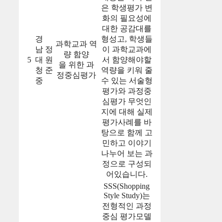
은 학생평가 변
화의 필요성에
대한 공감대를
경
형성고, 학생들
과학교과 역
남
정
이 과학교과에
량 함양
5
대
원
서 함양해야할
을 위한 과
청
준
역량을 키워 줄
정중심평가
중
수 있는 서술형
평가와 과정중
심평가 무엇인
지에 대해 실제
평가사례를 바
탕으로 함께 고
민하고 이야기
나누어 보는 과
정으로 구성되
어있습니다.
SSS(Shopping
Style Study)는
전형적인 과정
중심 평가모델