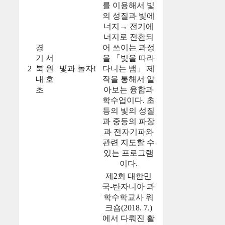
를 이용해서 빛
의 성질과 빛에
너지→ 전기에
너지로 전환되
경
어 쓰이는 과정
기
서
을 「빛을 따라
2
북
원
빛과 놀자!
다니는 뱀」 제
내
호
작을 통해서 알
초
아보는 융합과
학수업이다. 초
등의 빛의 성질
과 중등의 파장
과 전자기파와
관련 지도할 수
있는 프로그램
이다.
제2회 대한민
국-탄자니아 과
학수학교사 워
크숍(2018. 7.)
에서 다뤄진 활