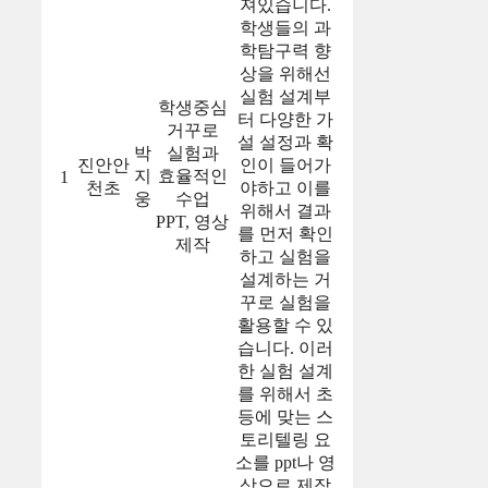
져있습니다.
학생들의 과
학탐구력 향
상을 위해선
실험 설계부
학생중심
터 다양한 가
거꾸로
설 설정과 확
박
실험과
진안안
인이 들어가
지
효율적인
1
천초
야하고 이를
웅
수업
위해서 결과
PPT, 영상
를 먼저 확인
제작
하고 실험을
설계하는 거
꾸로 실험을
활용할 수 있
습니다. 이러
한 실험 설계
를 위해서 초
등에 맞는 스
토리텔링 요
소를 ppt나 영
상으로 제작