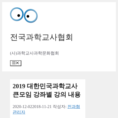
컨
텐
츠
로
건
너
전국과학교사협회
뛰
기
(사)과학교사과학문화협회
메
뉴
2019 대한민국과학교사
큰모임 강좌별 강의 내용
2020-12-02
2018-11-21
작성자:
전과협
관리자