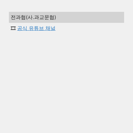
전과협(사.과교문협)
🎞️
공식 유튜브 채널