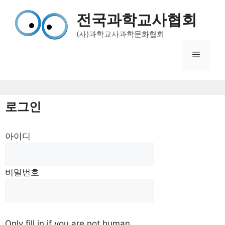
컨
전국과학교사협회
텐
츠
(사)과학교사과학문화협회
로
메
건
너
뛰
뉴
기
로그인
아이디
비밀번호
Only fill in if you are not human