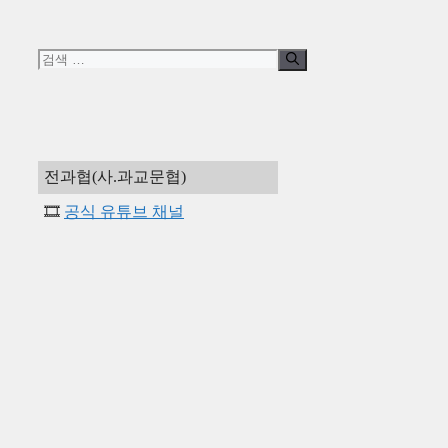
고
리
검
색:
전과협(사.과교문협)
🎞️
공식 유튜브 채널