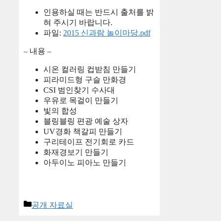
인용하실 때는 반드시 출처를 밝
혀 주시기 바랍니다.
파일:
2015 신과람 놀이마당.pdf
– 내용 –
시온 컬러링 컵받침 만들기
피라미드형 구슬 만화경
CSI 범인찾기 수사대
우유로 목걸이 만들기
빛의 합성
블링블링 편광 예술 상자
UV경화 책갈피 만들기
구리테이프 전기회로 카드
화재경보기 만들기
아두이노 피아노 만들기
카
공개 자료실
테