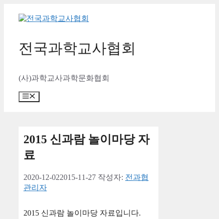
컨
텐
츠
로
전국과학교사협회
건
너
뛰
(사)과학교사과학문화협회
기
메
뉴
2015 신과람 놀이마당 자
료
2020-12-02
2015-11-27
작성자:
전과협
관리자
2015 신과람 놀이마당 자료입니다.