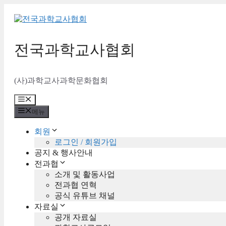
컨
텐
츠
로
전국과학교사협회
건
너
뛰
(사)과학교사과학문화협회
기
메
뉴
메뉴
회원
로그인 / 회원가입
공지 & 행사안내
전과협
소개 및 활동사업
전과협 연혁
공식 유튜브 채널
자료실
공개 자료실