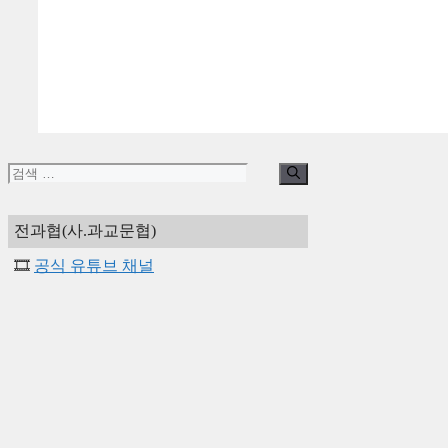
검
색:
전과협(사.과교문협)
🎞️
공식 유튜브 채널