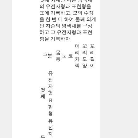
의 유전자형과 표현형을
표에 기록하고, 모의 수정
을 한 번 더 하여 둘째 외계
인 자손의 염색체를 구성
하고 그 유전자형과 표현
형을 기록하자.
머
꼬
꼬
몸
리
리
리
구분
눈
코
통
카
모
길
락
양
이
유
전
자
첫
형
째
표
현
형
유
전
자
둘