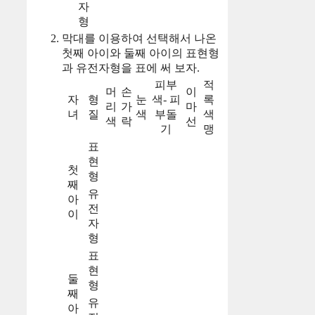
자
형
막대를 이용하여 선택해서 나온
첫째 아이와 둘째 아이의 표현형
과 유전자형을 표에 써 보자.
피부
적
머
손
이
자
형
눈
색- 피
록
리
가
마
녀
질
색
부돌
색
색
락
선
기
맹
표
현
첫
형
째
유
아
전
이
자
형
표
현
둘
형
째
유
아