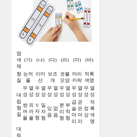
염
색
(가)
(나)
(다)
(라)
(마)
(바)
체
형
눈꺼
이마
보조
귓불
머리
적록
질
풀
선
개
모양
카락
색맹
우
열
우
열
우
열
우
열
우
열
우
열
성
성
성
성
성
성
성
성
성
성
성
성
대
립
곱
곧
적
쌍
외
일
분
부
V
형
있
없
슬
은
정
록
자
꺼
까
자
리
착
질
음
음
머
머
상
색
형
풀
풀
형
형
형
리
리
맹
대
립