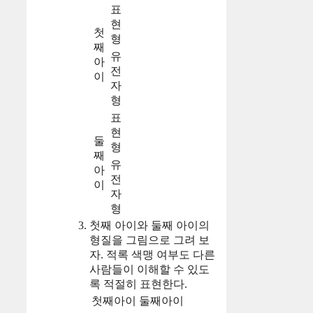
표
현
첫
형
째
유
아
전
이
자
형
표
현
둘
형
째
유
아
전
이
자
형
첫째 아이와 둘째 아이의
형질을 그림으로 그려 보
자. 적록 색맹 여부도 다른
사람들이 이해할 수 있도
록 적절히 표현한다.
첫째아이
둘째아이