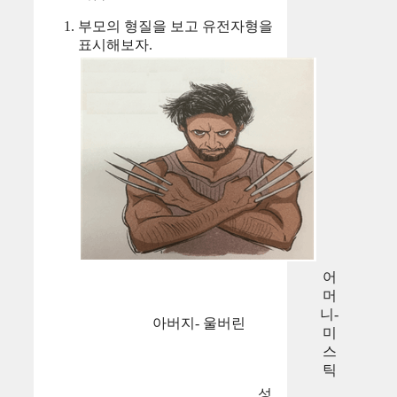
부모의 형질을 보고 유전자형을
표시해보자.
어
머
니-
아버지- 울버린
미
스
틱
성