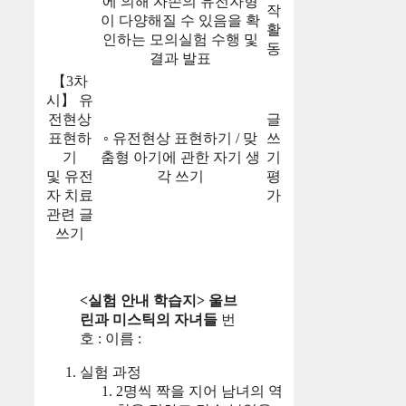
에 의해 자손의 유전자형
작
이 다양해질 수 있음을 확
활
인하는 모의실험 수행 및
동
결과 발표
【3차
시】 유
전현상
글
표현하
◦ 유전현상 표현하기 / 맞
쓰
기
춤형 아기에 관한 자기 생
기
및 유전
각 쓰기
평
자 치료
가
관련 글
쓰기
<실험 안내 학습지> 울브
린과 미스틱의 자녀들
번
호 : 이름 :
실험 과정
2명씩 짝을 지어 남녀의 역