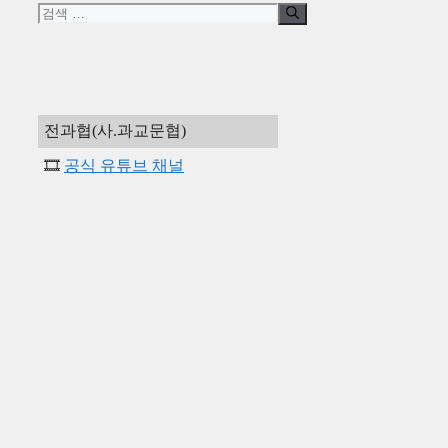
검
색:
전과협(사.과교문협)
공식 유튜브 채널