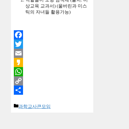
상교육 교과서) (울버린과 미스
틱의 자녀들 활용가능)
Facebook
Twitter
Email
Kakao
WhatsApp
Copy
Link
Share
카
과학교사큰모임
테
고
리