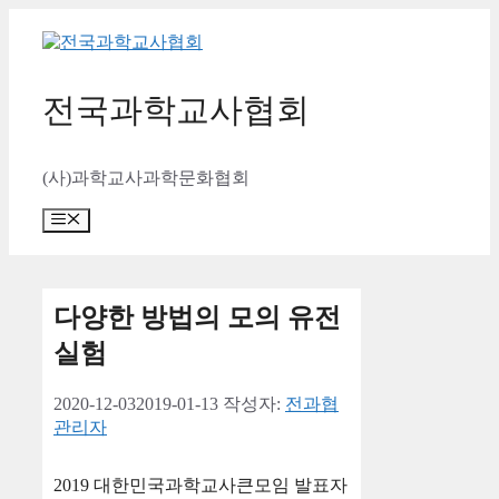
컨
텐
츠
로
전국과학교사협회
건
너
뛰
(사)과학교사과학문화협회
기
메
뉴
다양한 방법의 모의 유전
실험
2020-12-03
2019-01-13
작성자:
전과협
관리자
2019 대한민국과학교사큰모임 발표자