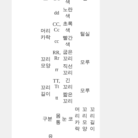
색
노란
dd
색
초록
CC,
Cc
색
머리
털실
카락
빨간
cc
색
굽은
RR,
Rr
꼬리
꼬리
모루
모양
직선
rr
꼬리
긴
TT,
Tt
꼬리
꼬리
모루
길이
짧은
tt
꼬리
머
꼬
꼬
몸
리
리
리
구분
눈
코
통
카
모
길
락
양
이
유