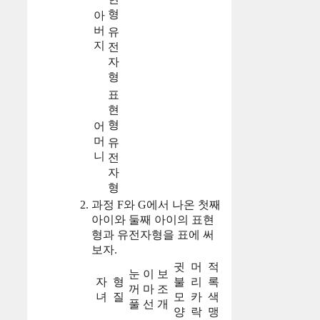
형
아
버
유
지
전
자
형
표
현
형
어
머
유
니
전
자
형
과정 F와 G에서 나온 첫째
아이와 둘째 아이의 표현
형과 유전자형을 표에 써
보자.
귓
머
적
눈
이
보
자
형
불
리
록
꺼
마
조
녀
질
모
카
색
풀
선
개
양
락
맹