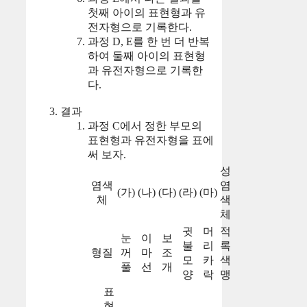
첫째 아이의 표현형과 유
전자형으로 기록한다.
과정 D, E를 한 번 더 반복
하여 둘째 아이의 표현형
과 유전자형으로 기록한
다.
결과
과정 C에서 정한 부모의
표현형과 유전자형을 표에
써 보자.
성
염색
염
(가)
(나)
(다)
(라)
(마)
체
색
체
귓
머
적
눈
이
보
불
리
록
형질
꺼
마
조
모
카
색
풀
선
개
양
락
맹
표
현