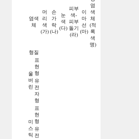
염
피부
머
손
이
색
눈
색-
염색
리
가
마
체
색
피부
체
색
락
선
(적
(다)
돌기
(가)
(나)
(마)
록
(라)
색
맹)
형질
표
현
형
울
버
유
린
전
자
형
표
현
형
미
스
유
틱
전