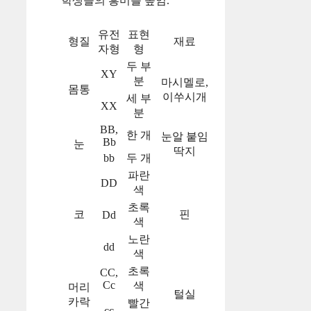
학생들의 흥미를 높임.
유전
표현
형질
재료
자형
형
두 부
XY
분
마시멜로,
몸통
이쑤시개
세 부
XX
분
BB,
한 개
눈알 붙임
Bb
눈
딱지
bb
두 개
파란
DD
색
초록
코
핀
Dd
색
노란
dd
색
초록
CC,
Cc
색
머리
털실
카락
빨간
cc