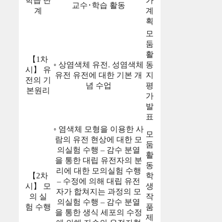
학습 단
가
교수･학습 활동
계
계
획
모
둠
활
【1차
◦ 상염색체 유전. 성염색체
동
시】 유
유전 유전에 대한 기본 개
지
전의 기
념 수업
평
본원리
가
발
표
◦ 염색체 모형을 이용한 사
모
람의 유전 현상에 대한 모
둠
의실험 수행 – 감수 분열
활
을 통한 대립 유전자의 분
동
리에 대한 모의실험 수행
【2차
학
– 수정에 의해 대립 유전
시】 모
생
자가 합쳐지는 과정의 모
의 실
작
의실험 수행 – 감수 분열
험 수행
품
을 통한 생식 세포의 수정
제