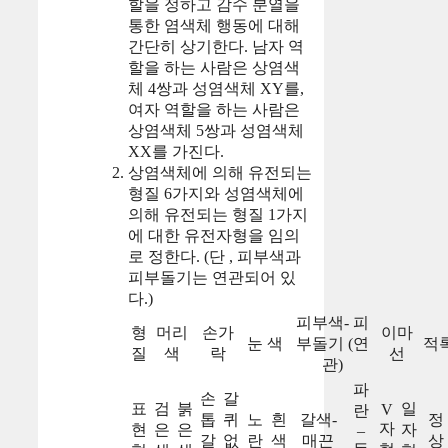
할을 정하고 감수 분열을
통한 염색체 행동에 대해
간단히 상기한다. 남자 역
할을 하는 사람은 상염색
체 4쌍과 성염색체 XY를,
여자 역할을 하는 사람은
상염색체 5쌍과 성염색체
XX를 가진다.
상염색체에 의해 유전되는
형질 6가지와 성염색체에
의해 유전되는 형질 1가지
에 대한 유전자형을 임의
로 정한다. (단 , 피부색과
피부돌기는 연관되어 있
다.)
피부색- 피
형
머리
손가
이마
눈 색
부돌기 (연
적
질
색
락
선
관)
파
손
갈
표
검
붉
일
V
란
톱
퀴
노
흰
갈색-
정
자
현
은
은
자
–
갈
없
란
색
매끈
상