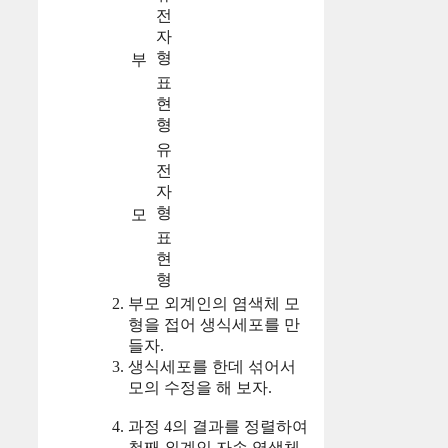
전
자
형
부
표
현
형
유
전
자
형
모
표
현
형
부모 외계인의 염색체 모
형을 접어 생식세포를 만
들자.
생식세포를 한데 섞어서
모의 수정을 해 보자.
과정 4의 결과를 정렬하여
첫째 외계인 자손 염색체