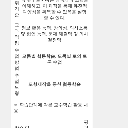
취
이해하고, 이 과정을 통해 유전적
기
다양성을 획득할 수 있음을 설명
준
할 수 있다.
교
정보 활용 능력, 창의성, 의사소통
과
및 협업 능력, 문제 해결력 및 의사
역
결정력
량
수
업
모둠별 협동학습, 모둠별 토의 토
방
론 수업
법
수
업
모형제작을 통한 협동학습
모
형
☞ 학습단계에 따른 교수학습 활동 내
용
평