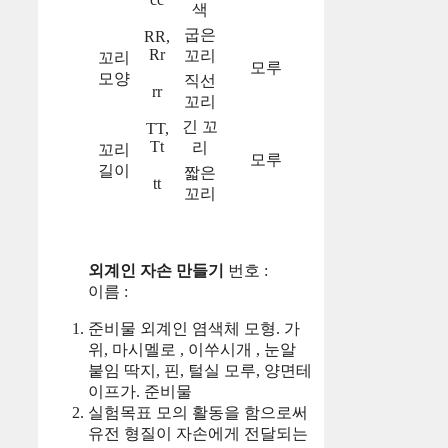
색
굽은
RR,
Rr
꼬리
꼬리
모루
모양
직선
rr
꼬리
긴 꼬
TT,
Tt
리
꼬리
모루
길이
짧은
tt
꼬리
외계인 자손 만들기
번호 :
이름 :
준비물 외계인 염색체 모형. 가
위, 마시멜로 , 이쑤시개 , 눈알
붙임 딱지, 핀, 털실 모루, 양면테
이프가. 준비물
실험목표 모의 활동을 함으로써
유전 형질이 자손에게 전달되는