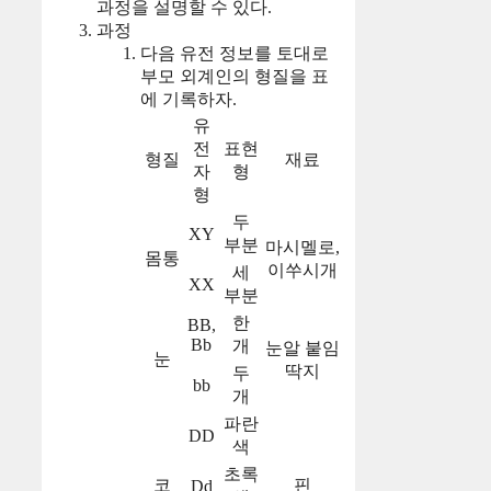
과정을 설명할 수 있다.
과정
다음 유전 정보를 토대로
부모 외계인의 형질을 표
에 기록하자.
유
전
표현
형질
재료
자
형
형
두
XY
부분
마시멜로,
몸통
이쑤시개
세
XX
부분
한
BB,
Bb
개
눈알 붙임
눈
딱지
두
bb
개
파란
DD
색
초록
코
핀
Dd