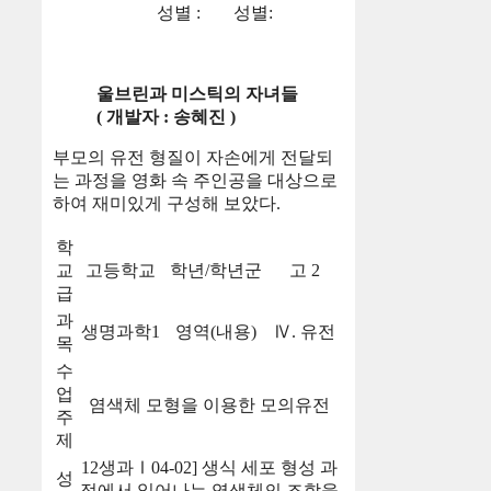
성별 :
성별:
울브린과 미스틱의 자녀들
( 개발자 : 송혜진 )
부모의 유전 형질이 자손에게 전달되
는 과정을 영화 속 주인공을 대상으로
하여 재미있게 구성해 보았다.
학
교
고등학교
학년/학년군
고 2
급
과
생명과학1
영역(내용)
Ⅳ. 유전
목
수
업
염색체 모형을 이용한 모의유전
주
제
12생과Ⅰ04-02] 생식 세포 형성 과
성
정에서 일어나는 염색체의 조합을